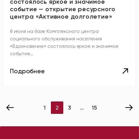
состоялось яркое и значимое
событие — открытие ресурсного
центра «Активное долголетие»
8 июня на базе Комплексного центра
социального обслуживания населения
«Вдохновение» состоялось яркое и значимое
событие…
Подробнее
Пагинация
1
2
3
…
15
записей