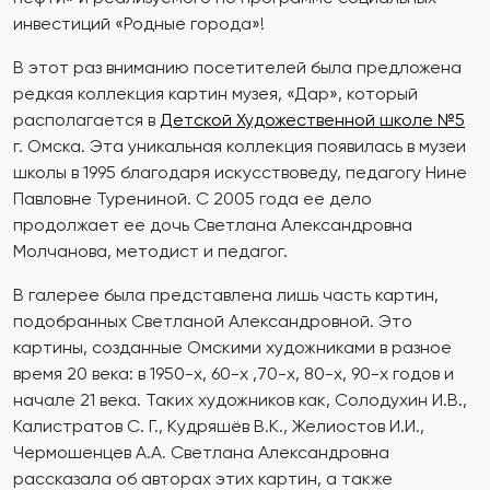
инвестиций «Родные города»!
В этот раз вниманию посетителей была предложена
редкая коллекция картин музея, «Дар», который
располагается в
Детской Художественной школе №5
г. Омска. Эта уникальная коллекция появилась в музеи
школы в 1995 благодаря искусствоведу, педагогу Нине
Павловне Турениной. С 2005 года ее дело
продолжает ее дочь Светлана Александровна
Молчанова, методист и педагог.
В галерее была представлена лишь часть картин,
подобранных Светланой Александровной. Это
картины, созданные Омскими художниками в разное
время 20 века: в 1950-х, 60-х ,70-х, 80-х, 90-х годов и
начале 21 века. Таких художников как, Солодухин И.В.,
Калистратов С. Г., Кудряшёв В.К., Желиостов И.И.,
Чермошенцев А.А. Светлана Александровна
рассказала об авторах этих картин, а также