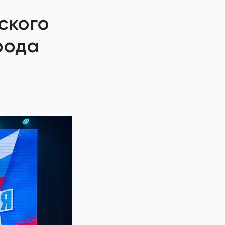
ского
рода