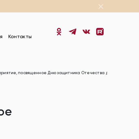
я
Контакты
приятие, посвященное Дню защитника Отечества для жителей Со
ое