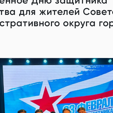
енное Дню защитника
тва для жителей Совет
стративного округа го