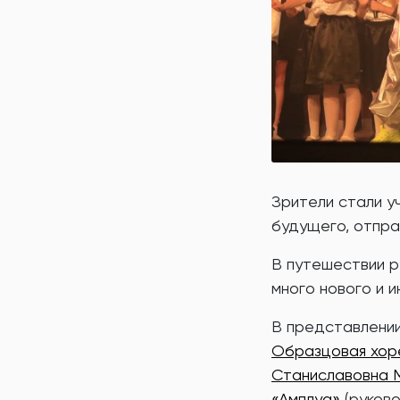
Зрители стали у
будущего, отпра
В путешествии ре
много нового и и
В представлении
Образцовая хор
Станиславовна 
«Амплуа»
(руков