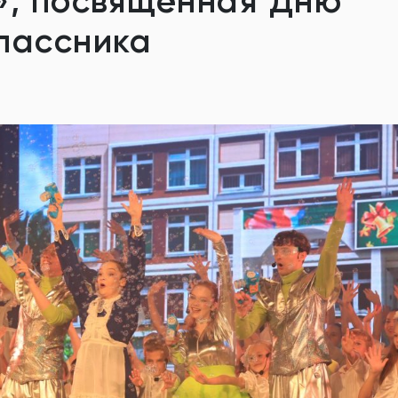
», посвящённая Дню
лассника