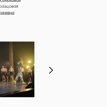
бразцовая
реевна