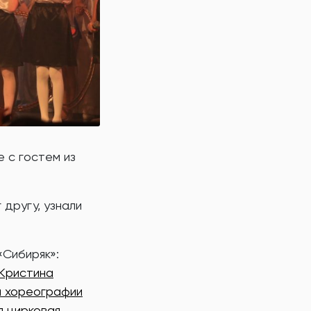
 с гостем из
 другу, узнали
«Сибиряк»:
Кристина
й хореографии
 цирковая