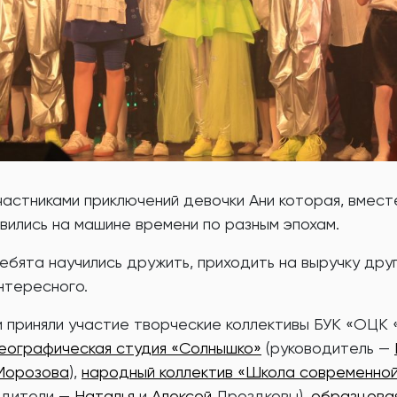
частниками приключений девочки Ани которая, вместе
вились на машине времени по разным эпохам.
бята научились дружить, приходить на выручку друг
нтересного.
 приняли участие творческие коллективы БУК «ОЦК 
еографическая студия «Солнышко»
(руководитель —
Морозова
),
народный коллектив «Школа современно
одители —
Наталья
и
Алексей
Дроздковы),
образцовая