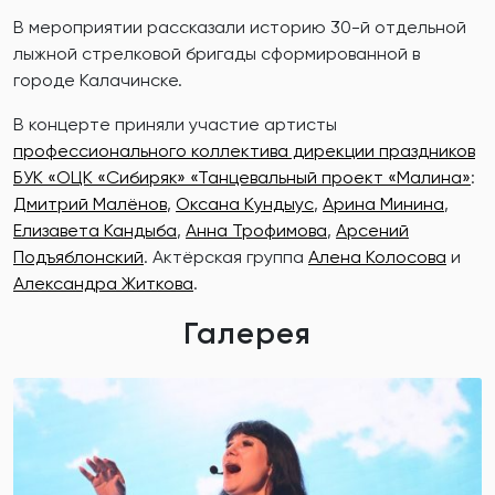
В мероприятии рассказали историю 30-й отдельной
лыжной стрелковой бригады сформированной в
городе Калачинске.
В концерте приняли участие артисты
профессионального коллектива дирекции праздников
БУК «ОЦК «Сибиряк» «Танцевальный проект «Малина»
:
Дмитрий Малёнов
,
Оксана Кундыус
,
Арина Минина
,
Елизавета Кандыба
,
Анна Трофимова
,
Арсений
Подъяблонский
. Актёрская группа
Алена Колосова
и
Александра Житкова
.
Галерея