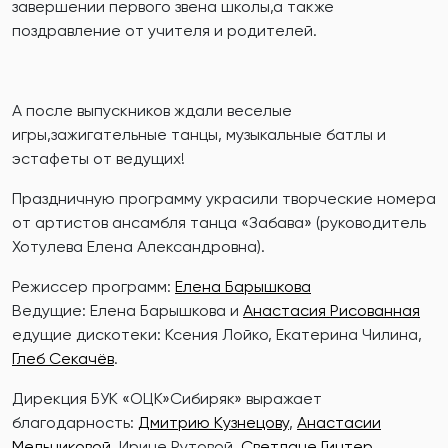
завершении первого звена школы,а также
поздравление от учителя и родителей.
А после выпускников ждали веселые
игры,зажигательные танцы, музыкальные батлы и
эстафеты от ведущих!
Праздничную программу украсили творческие номера
от артистов ансамбля танца «Забава» (руководитель
Хотулева Елена Александровна).
Режиссер программ:
Елена Барышкова
Ведущие: Елена Барышкова и
Анастасия Рисованная
едущие дискотеки: Ксения Лойко, Екатерина Чилина,
Глеб Секачёв
.
Дирекция БУК «ОЦК»Сибиряк» выражает
благодарность:
Дмитрию Кузнецову
,
Анастасии
Мельниковой
, Ирине Рутовой,
Светлане Гинтер
.