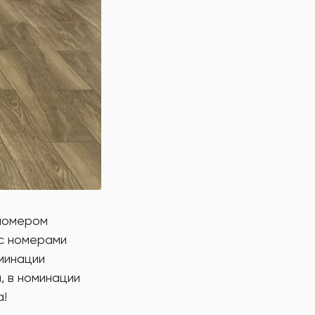
 номером
 с номерами
оминации
, в номинации
а!