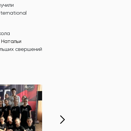
учили
ernational
кола
и
Натальи
ольших свершений