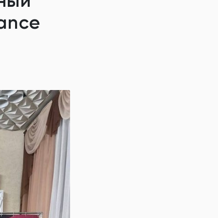
ный
ance