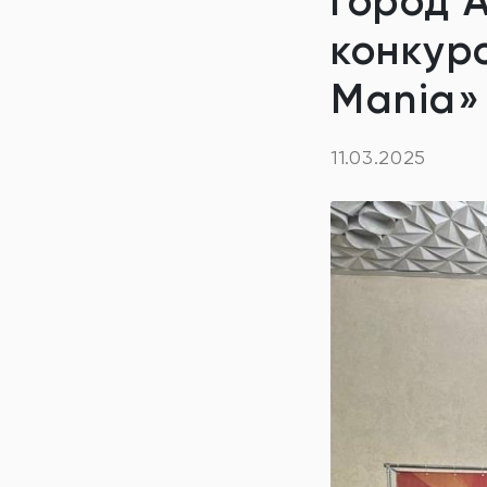
город 
конкур
Mania»
11.03.2025