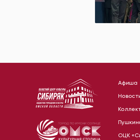
Афиша
Новост
Коллек
Пушкин
ОЦК «С