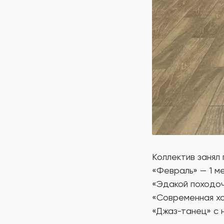
Коллектив занял
«Февраль» — 1 м
«Эдакой походочк
«Современная хо
«Джаз-танец» с н