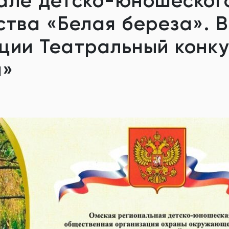
але детско-юношеског
ства «Белая береза». В
ции Театральный конк
а»