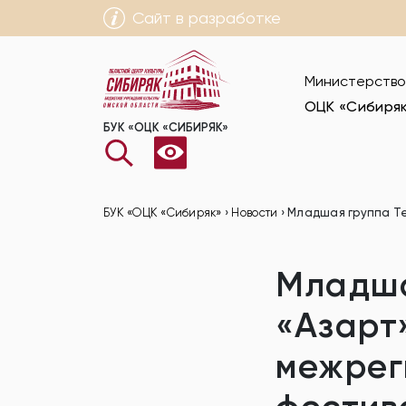
Сайт в разработке
Министерство
ОЦК «Сибиря
БУК «ОЦК «СИБИРЯК»
БУК «ОЦК «Сибиряк»
›
Новости
›
Младшая группа Те
Младша
«Азарт
межрег