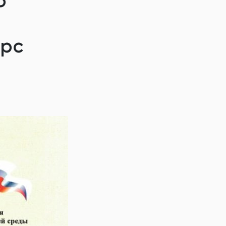
о
урс