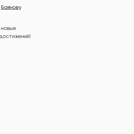
—
Баянову
 новые
достижений!