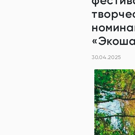
фестив
творче
номина
«Экош
30.04.2025