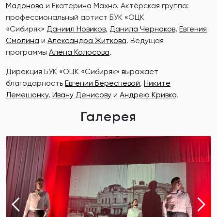
Мадонова
и Екатерина Махно. Актёрская группа:
профессиональный артист БУК «ОЦК
«Сибиряк»
Даниил Новиков
,
Данила Черноков
,
Евгения
Смолина
и
Александра Житкова
. Ведущая
программы
Алёна Колосова
.
Дирекция БУК «ОЦК «Сибиряк» выражает
благодарность
Евгении Бересневой
,
Никите
Лемешонку
,
Ивану Денисову
и
Андрею Кривко
.
Галерея