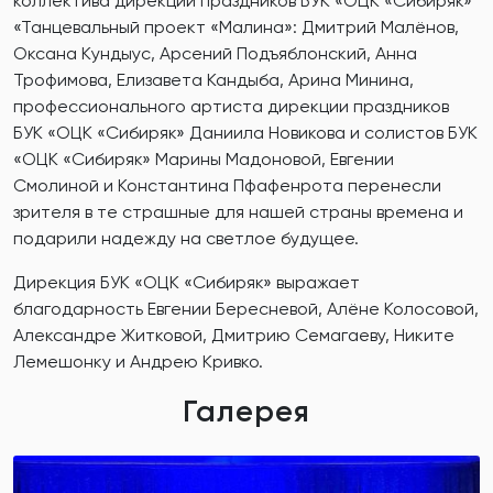
коллектива дирекции праздников БУК «ОЦК «Сибиряк»
«Танцевальный проект «Малина»: Дмитрий Малёнов,
Оксана Кундыус, Арсений Подъяблонский, Анна
Трофимова, Елизавета Кандыба, Арина Минина,
профессионального артиста дирекции праздников
БУК «ОЦК «Сибиряк» Даниила Новикова и солистов БУК
«ОЦК «Сибиряк» Марины Мадоновой, Евгении
Смолиной и Константина Пфафенрота перенесли
зрителя в те страшные для нашей страны времена и
подарили надежду на светлое будущее.
Дирекция БУК «ОЦК «Сибиряк» выражает
благодарность Евгении Бересневой, Алёне Колосовой,
Александре Житковой, Дмитрию Семагаеву, Никите
Лемешонку и Андрею Кривко.
Галерея