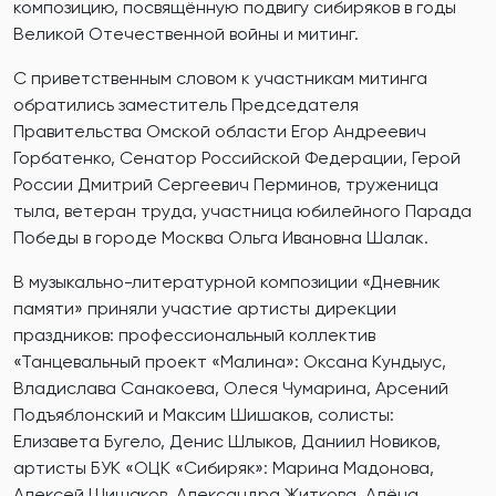
композицию, посвящённую подвигу сибиряков в годы
Великой Отечественной войны и митинг.
С приветственным словом к участникам митинга
обратились заместитель Председателя
Правительства Омской области Егор Андреевич
Горбатенко, Сенатор Российской Федерации, Герой
России Дмитрий Сергеевич Перминов, труженица
тыла, ветеран труда, участница юбилейного Парада
Победы в городе Москва Ольга Ивановна Шалак.
В музыкально-литературной композиции «Дневник
памяти» приняли участие артисты дирекции
праздников: профессиональный коллектив
«Танцевальный проект «Малина»: Оксана Кундыус,
Владислава Санакоева, Олеся Чумарина, Арсений
Подъяблонский и Максим Шишаков, солисты:
Елизавета Бугело, Денис Шлыков, Даниил Новиков,
артисты БУК «ОЦК «Сибиряк»: Марина Мадонова,
Алексей Шишаков, Александра Житкова, Алёна