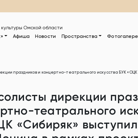
 культуры Омской области
к»
Афиша
Новости
Пространства
Фотогалере
рекции праздников и концертно-театрального искусства БУК «ОЦ
 солисты дирекции пра
ертно-театрального ис
ЦК «Сибиряк» выступил