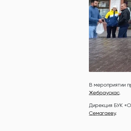
️В мероприятии 
Жебраускас
.
️Дирекция БУК 
Семагаеву
.