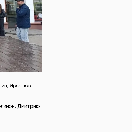
пин
,
Ярослав
олиной
,
Дмитрию