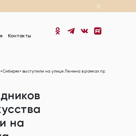
я
Контакты
К «Сибиряк» выступили на улице Ленина в рамках проекта «Пеше
здников
кусства
и на