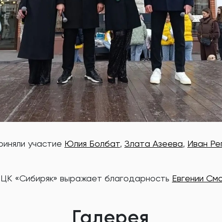
приняли участие
Юлия Болбат
,
Злата Азеева
,
Иван Ре
«ОЦК «Сибиряк» выражает благодарность
Евгении См
Галерея