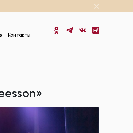
я
Контакты
eesson»